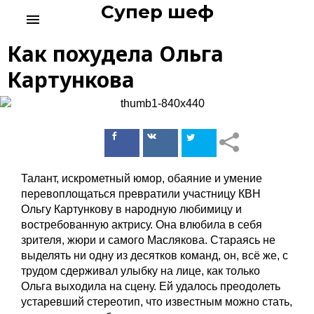
Супер шеф
S
menu
k
i
Как похудела Ольга
p
t
Картункова
o
c
o
n
Поделиться
Поделиться
t
в Facebook
ВКонтакте
e
n
Талант, искрометный юмор, обаяние и умение
t
перевоплощаться превратили участницу КВН
Ольгу Картункову в народную любимицу и
востребованную актрису. Она влюбила в себя
зрителя, жюри и самого Маслякова. Стараясь не
выделять ни одну из десятков команд, он, всё же, с
трудом сдерживал улыбку на лице, как только
Ольга выходила на сцену. Ей удалось преодолеть
устаревший стереотип, что известным можно стать,